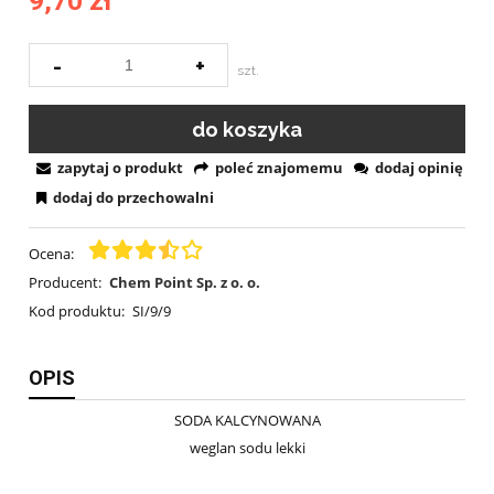
9,70 zł
-
+
szt.
do koszyka
zapytaj o produkt
poleć znajomemu
dodaj opinię
dodaj do przechowalni
Ocena:
Producent:
Chem Point Sp. z o. o.
Kod produktu:
SI/9/9
OPIS
SODA KALCYNOWANA
weglan sodu lekki