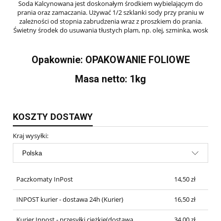
Soda Kalcynowana jest doskonałym środkiem wybielającym do
prania oraz zamaczania. Używać 1/2 szklanki sody przy praniu w
zależności od stopnia zabrudzenia wraz z proszkiem do prania.
Świetny środek do usuwania tłustych plam, np. olej, szminka, wosk
Opakownie: OPAKOWANIE FOLIOWE
Masa netto: 1kg
KOSZTY DOSTAWY
Kraj wysyłki:
Paczkomaty InPost
14,50 zł
INPOST kurier - dostawa 24h
(Kurier)
16,50 zł
Kurier Inpost - przesyłki ciężkie(dostawa
34,00 zł