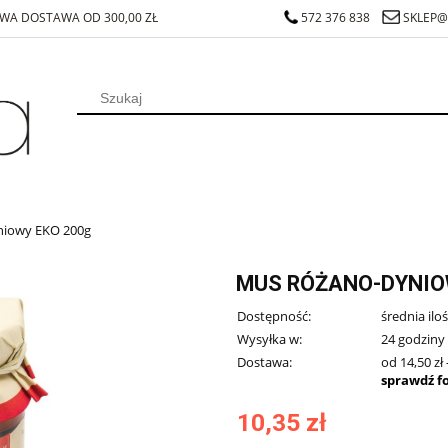
A DOSTAWA OD 300,00 ZŁ
572 376 838
SKLEP@
niowy EKO 200g
MUS RÓŻANO-DYNIO
Dostępność:
średnia ilo
Wysyłka w:
24 godziny
Dostawa:
od 14,50 zł
sprawdź f
10,35 zł