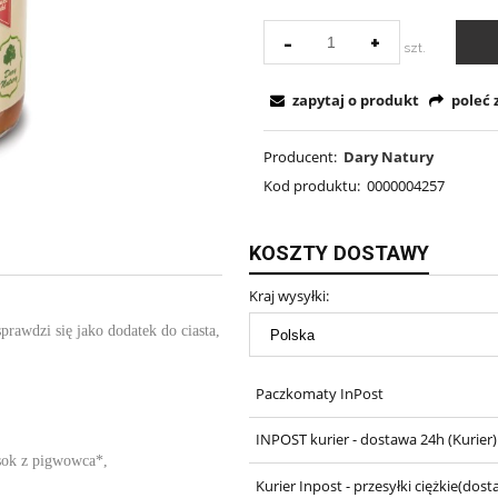
-
+
szt.
zapytaj o produkt
poleć
Producent:
Dary Natury
Kod produktu:
0000004257
KOSZTY DOSTAWY
Kraj wysyłki:
rawdzi się jako dodatek do ciasta,
Paczkomaty InPost
INPOST kurier - dostawa 24h
(Kurier)
 sok z pigwowca*,
Kurier Inpost - przesyłki ciężkie(d