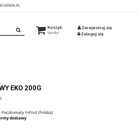
ICHEMIA.PL
Koszyk:
Zarejestruj się
(pusty)
Zaloguj się
WY EKO 200G
ść
- Paczkomaty InPost
(Polska)
ormy dostawy