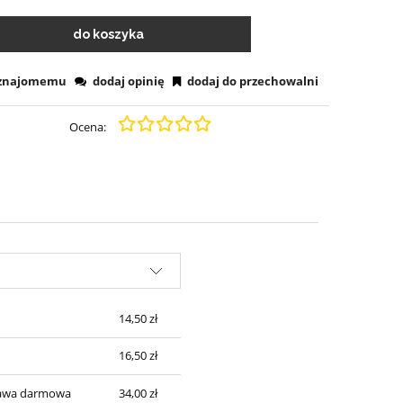
do koszyka
 znajomemu
dodaj opinię
dodaj do przechowalni
Ocena:
14,50 zł
16,50 zł
ostawa darmowa
34,00 zł