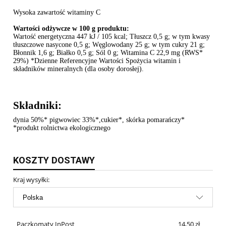
Wysoka zawartość witaminy C
Wartości odżywcze w 100 g produktu:
Wartość energetyczna 447 kJ / 105 kcal; Tłuszcz 0,5 g; w tym kwasy
tłuszczowe nasycone 0,5 g; Węglowodany 25 g; w tym cukry 21 g;
Błonnik 1,6 g; Białko 0,5 g; Sól 0 g; Witamina C 22,9 mg (RWS*
29%) *Dzienne Referencyjne Wartości Spożycia witamin i
składników mineralnych (dla osoby dorosłej).
Składniki:
dynia 50%* pigwowiec 33%*,cukier*, skórka pomarańczy*
*produkt rolnictwa ekologicznego
KOSZTY DOSTAWY
Kraj wysyłki:
Paczkomaty InPost
14,50 zł