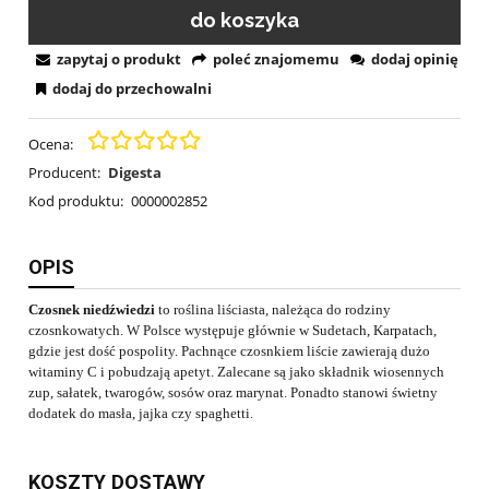
do koszyka
zapytaj o produkt
poleć znajomemu
dodaj opinię
dodaj do przechowalni
Ocena:
Producent:
Digesta
Kod produktu:
0000002852
OPIS
Czosnek niedźwiedzi
to roślina liściasta, należąca do rodziny
czosnkowatych. W Polsce występuje głównie w Sudetach, Karpatach,
gdzie jest dość pospolity. Pachnące czosnkiem liście zawierają dużo
witaminy C i pobudzają apetyt. Zalecane są jako składnik wiosennych
zup, sałatek, twarogów, sosów oraz marynat. Ponadto stanowi świetny
dodatek do masła, jajka czy spaghetti.
KOSZTY DOSTAWY