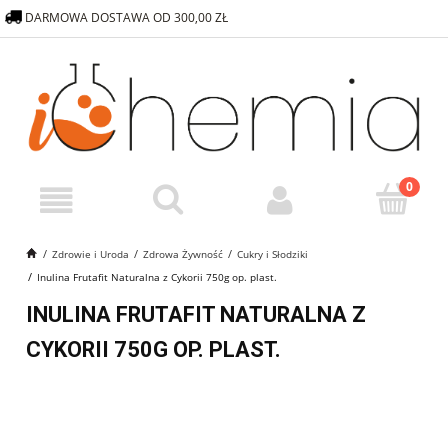
DARMOWA DOSTAWA OD 300,00 ZŁ
572 376 838
SKLEP@ICHEMIA.PL
Zdrowie i Uroda
Zdrowa Żywność
Cukry i Słodziki
Inulina Frutafit Naturalna z Cykorii 750g op. plast.
INULINA FRUTAFIT NATURALNA Z
CYKORII 750G OP. PLAST.