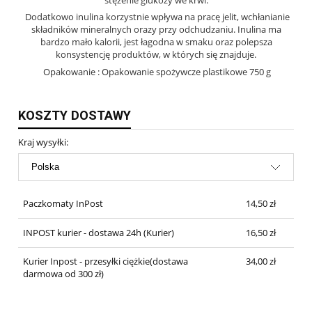
Dodatkowo inulina korzystnie wpływa na pracę jelit, wchłanianie
składników mineralnych orazy przy odchudzaniu. Inulina ma
bardzo mało kalorii, jest łagodna w smaku oraz polepsza
konsystencję produktów, w których się znajduje.
Opakowanie : Opakowanie spożywcze plastikowe 750 g
KOSZTY DOSTAWY
Kraj wysyłki:
Paczkomaty InPost
14,50 zł
INPOST kurier - dostawa 24h
(Kurier)
16,50 zł
Kurier Inpost - przesyłki ciężkie(dostawa
34,00 zł
darmowa od 300 zł)