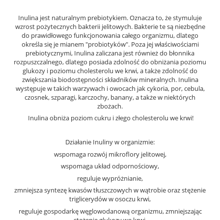
Inulina jest naturalnym prebiotykiem. Oznacza to, że stymuluje
wzrost pożytecznych bakterii jelitowych. Bakterie te są niezbędne
do prawidłowego funkcjonowania całego organizmu, dlatego
określa się je mianem "probiotyków". Poza jej właściwościami
prebiotycznymi, Inulina zaliczana jest również do błonnika
rozpuszczalnego, dlatego posiada zdolność do obniżania poziomu
glukozy i poziomu cholesterolu we krwi, a także zdolność do
zwiększania biodostępności składników mineralnych. Inulina
występuje w takich warzywach i owocach jak cykoria, por, cebula,
czosnek, szparagi, karczochy, banany, a także w niektórych
zbożach.
Inulina obniża poziom cukru i złego cholesterolu we krwi!
Działanie Inuliny w organizmie:
wspomaga rozwój mikroflory jelitowej,
wspomaga układ odpornościowy,
reguluje wypróżnianie,
zmniejsza syntezę kwasów tłuszczowych w wątrobie oraz stężenie
triglicerydów w osoczu krwi,
reguluje gospodarkę węglowodanową organizmu, zmniejszając
stężenie glukozy we krwi.